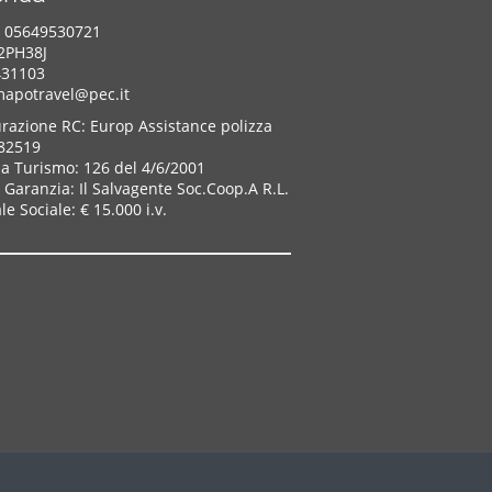
A: 05649530721
X2PH38J
431103
mapotravel@pec.it
urazione RC: Europ Assistance polizza
82519
za Turismo: 126 del 4/6/2001
Garanzia: Il Salvagente Soc.Coop.A R.L.
le Sociale: € 15.000 i.v.