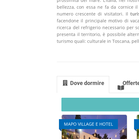
prossimità del mare. L’Italia, nel nost
bellezza, con essa ne fa da cornice i
numero crescente di visitatori. Il
tur
facendone il principale motivo di vac
ricerca del refrigerio necessario per s
presenta il territorio, è possibile alte
turismo quali: culturale in Toscana, pel
Dove dormire
Offert
MAPO VILLAGE E HOTEL