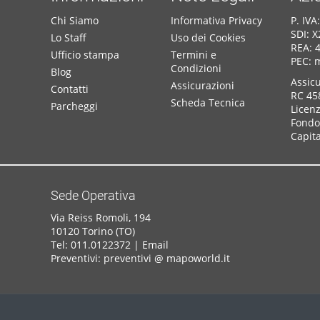
Chi Siamo
Informativa Privacy
P. IV
SDI: 
Lo Staff
Uso dei Cookies
REA: 
Ufficio stampa
Termini e
PEC: 
Condizioni
Blog
Assic
Assicurazioni
Contatti
RC 45
Scheda Tecnica
Parcheggi
Licen
Fondo 
Capita
Sede Operativa
Via Reiss Romoli, 194
10120 Torino (TO)
Tel: 011.0122372 |
Email
Preventivi: preventivi @ mapoworld.it