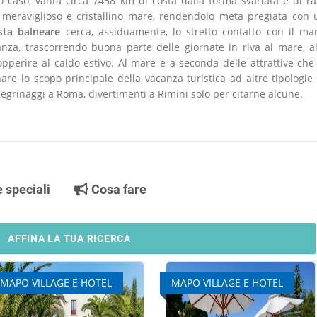
ro caso, vanta circa 7458 km di costa dalla forma svariata e di ra
l meraviglioso e cristallino mare, rendendolo meta pregiata con 
ista balneare
cerca, assiduamente, lo stretto contatto con il mar
anza, trascorrendo buona parte delle giornate in riva al mare, al
opperire al caldo estivo. Al mare e a seconda delle attrattive che 
rnare lo scopo principale della vacanza turistica ad altre tipologie 
legrinaggi a Roma, divertimenti a Rimini solo per citarne alcune.
e speciali
Cosa fare
AFFINA LA TUA RICERCA
MAPO VILLAGE E HOTEL
MAPO VILLAGE E HOTEL