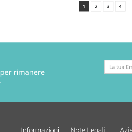
1
2
3
4
r per rimanere
.
Informazioni
Note Legali
Azi