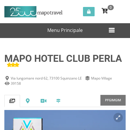
0
Italia
Squinzano
MAPO HOTEL CLUB PERLA
Menu Principale
MAPO HOTEL CLUB PERLA
Via lungomare nord 62, 73100 Squinzano LE
Mapo Village
39158
PFGIMGIM