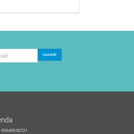
Iscriviti
enda
A: 05649530721