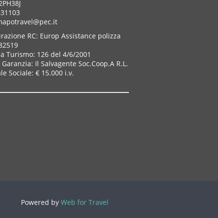
X2PH38J
431103
mapotravel@pec.it
urazione RC: Europ Assistance polizza
82519
za Turismo: 126 del 4/6/2001
Garanzia: Il Salvagente Soc.Coop.A R.L.
le Sociale: € 15.000 i.v.
Powered by
Web for Travel