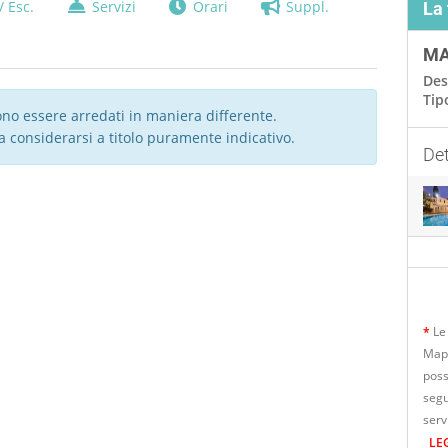
/ Esc.
Servizi
Orari
Suppl.
La
MA
Des
Tip
no essere arredati in maniera differente.
da considerarsi a titolo puramente indicativo.
Det
*
Le 
Mapo
poss
segu
serv
LE