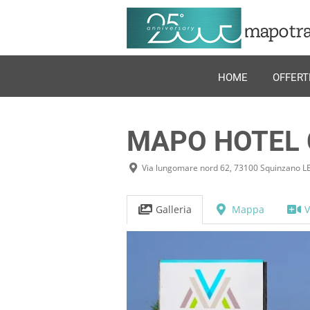
Home
Italia
Squinzano
MAPO H
HOME
OFFERT
MAPO HOTEL 
Via lungomare nord 62, 73100 Squinzano L
Galleria
Mappa
V