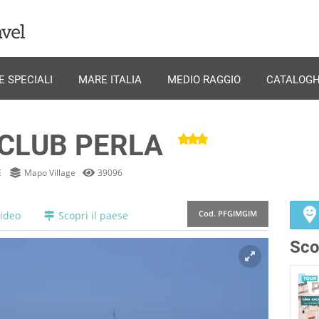
OTEL CLUB PERLA
E SPECIALI
MARE ITALIA
MEDIO RAGGIO
CATALOGH
CLUB PERLA
E
Mapo Village
39096
ideo
Scopri il paese
Cod.
PFGIMGIM
Sco