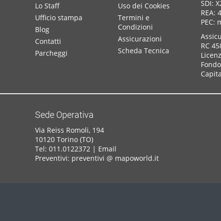
SDI: 
Lo Staff
Uso dei Cookies
REA: 
Ufficio stampa
Termini e
PEC: 
Condizioni
Blog
Assic
Assicurazioni
Contatti
RC 45
Scheda Tecnica
Parcheggi
Licen
Fondo 
Capita
Sede Operativa
Via Reiss Romoli, 194
10120 Torino (TO)
Tel: 011.0122372 |
Email
Preventivi: preventivi @ mapoworld.it