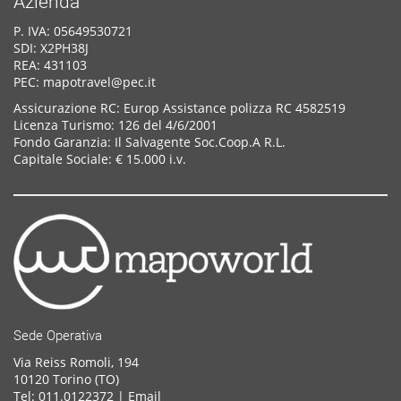
Azienda
P. IVA: 05649530721
SDI: X2PH38J
REA: 431103
PEC: mapotravel@pec.it
Assicurazione RC: Europ Assistance polizza RC 4582519
Licenza Turismo: 126 del 4/6/2001
Fondo Garanzia: Il Salvagente Soc.Coop.A R.L.
Capitale Sociale: € 15.000 i.v.
Sede Operativa
Via Reiss Romoli, 194
10120 Torino (TO)
Tel: 011.0122372 |
Email