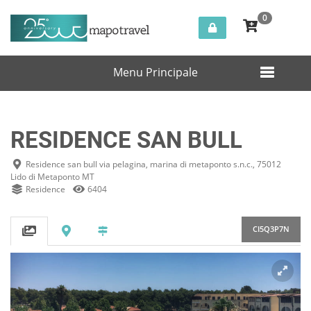
0
Italia
Lido di Metaponto
RESIDENCE SAN BULL
Menu Principale
RESIDENCE SAN BULL
Residence san bull via pelagina, marina di metaponto s.n.c., 75012
Lido di Metaponto MT
Residence
6404
CI5Q3P7N