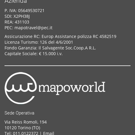
Azienda
P. IVA: 05649530721
SDI: X2PH38J
REA: 431103
PEC: mapotravel@pec.it
Assicurazione RC: Europ Assistance polizza RC 4582519
Licenza Turismo: 126 del 4/6/2001
Fondo Garanzia: Il Salvagente Soc.Coop.A R.L.
Capitale Sociale: € 15.000 i.v.
Sede Operativa
Via Reiss Romoli, 194
10120 Torino (TO)
Tel: 011.0122372 |
Email