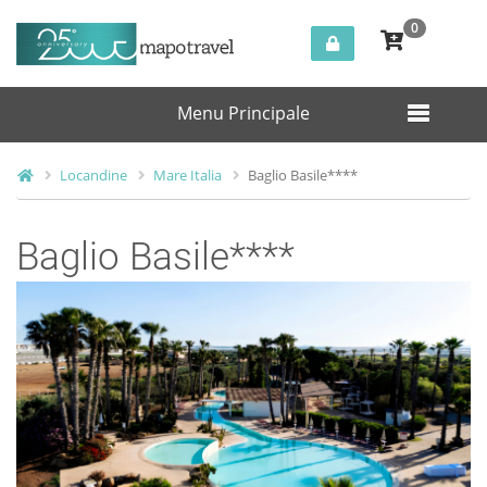
0
Menu Principale
Locandine
Mare Italia
Baglio Basile****
Baglio Basile****