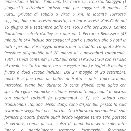
ombrelloni e lettini. Solarium, teli mare su richiesta. Spiaggia (1
giugno/30 settembre, inclusa solo per soggiorni di minimo 7
notti): privata di sabbia a circa 5 km, in località Torrazza,
raggiungibile con servizio navetta, con bar e servizi. Kids-Club: dal
15 giugno al 6 settembre dalle ore 16:00 alle ore 20:00. Campo
Polivalente calcetto/volley uso diurno. 1 Percorso Benessere (45
minuti) in SPA incluso per soggiorni pari o superiori alle 5 notti in
tutti i periodi. Parcheggio privato, non custodito. La quota Mezza
Pensione (disponibile dal 26 marzo al 1 novembre) comprende:
Tutti i servizi contenuti in B&B più cena (19:30/21:30) con servizio
al tavolo (scelta tra mare, terra e vegetariano) e buffet di insalate,
frutta e dolci (acqua inclusa). Dal 24 maggio al 20 settembre:
martedì a fine cena un buffet di frutta e dolci tipici siciliani;
mercoledì piano bar durante la cena; giovedì cena tipica con
specialità gastronomiche siciliane; venerdì "happy hour" in piscina
con salatini cocktail (a pagamento) e Dj set; sabato cena
tradizionale italiana. Menu Baby: sono disponibili presso la sala
ristorante seggioloni per i piccini. Su richiesta il personale di sala
fornisce prodotti freschi quali brodo vegetale senza sale, passato
di verdure, crema di riso, salsa di pomodoro senza sale, latte
intero o parzialmente scremato, formaggini, formaggio