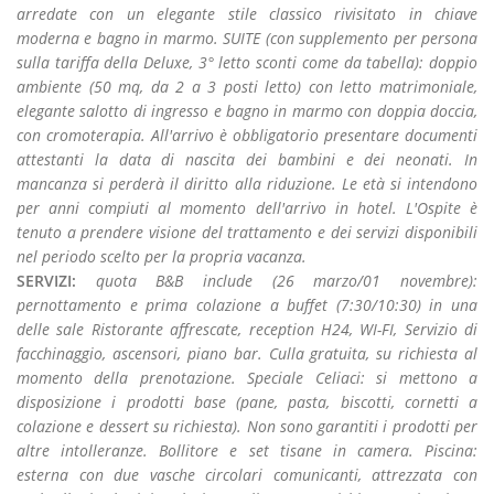
arredate con un elegante stile classico rivisitato in chiave
moderna e bagno in marmo. SUITE (con supplemento per persona
sulla tariffa della Deluxe, 3° letto sconti come da tabella): doppio
ambiente (50 mq, da 2 a 3 posti letto) con letto matrimoniale,
elegante salotto di ingresso e bagno in marmo con doppia doccia,
con cromoterapia. All'arrivo è obbligatorio presentare documenti
attestanti la data di nascita dei bambini e dei neonati. In
mancanza si perderà il diritto alla riduzione. Le età si intendono
per anni compiuti al momento dell'arrivo in hotel. L'Ospite è
tenuto a prendere visione del trattamento e dei servizi disponibili
nel periodo scelto per la propria vacanza.
SERVIZI:
quota B&B include (26 marzo/01 novembre):
pernottamento e prima colazione a buffet (7:30/10:30) in una
delle sale Ristorante affrescate, reception H24, WI-FI, Servizio di
facchinaggio, ascensori, piano bar. Culla gratuita, su richiesta al
momento della prenotazione. Speciale Celiaci: si mettono a
disposizione i prodotti base (pane, pasta, biscotti, cornetti a
colazione e dessert su richiesta). Non sono garantiti i prodotti per
altre intolleranze. Bollitore e set tisane in camera. Piscina:
esterna con due vasche circolari comunicanti, attrezzata con