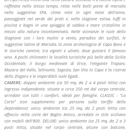
raffinata nello stesso tempo, relax nelle botti piene di marsala
nella suggestiva SPA, clima mite in ogni mese dell'anno,
passeggiate nel verde dei prati e, nella stagione estiva, tuffi in
piscina e bagni in una spiaggia di sabbia e mare cristallino in
mezzo alla natura incontaminata. Nelle vicinanze le isole dello
Stagnone con i loro mulini a vento, paradiso dei surfisti, le
suggestive Saline di Marsala, la zona archeologica di Capo Boeo e
le storiche cantine, tra vigneti e uliveti, dove gustare il famoso
vino. A pochi chilometri le località turistiche più belle della Sicilia
Occidentale, il borgo medievale di Erice, l'elegante Trapani,
Mazara del Vallo, Selinunte, Segesta, San Vito lo Capo e la riserva
dello Zingaro e le imperdibili isole Egadi.
CAMERE:
doppio ambiente (ca 50 mq, da 2 a 4 posti letto) con
ingresso indipendente, situate a circa 350 mt dal corpo centrale,
arredate con tutti i comfort, ideali per famiglie. CLASSIC - "La
Corte" (con supplemento per persona sulla tariffa della
Dependance): unico ambiente (ca 25 mq, da 2 posti letto) con
affaccio nella corte del Baglio Antico, arredate in stile siciliano
con mobili dell'800. DELUXE: unico ambiente (ca 25 mq, da 2 a 3
posti letto), situate nel corpo centrale, alcune con balcone,