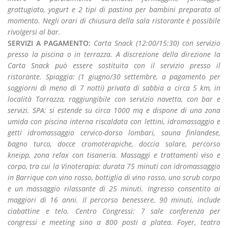
grattugiato, yogurt e 2 tipi di pastina per bambini preparata al
momento. Negli orari di chiusura della sala ristorante è possibile
rivolgersi al bar.
SERVIZI A PAGAMENTO:
Carta Snack (12:00/15:30) con servizio
presso la piscina o in terrazza. A discrezione della direzione la
Carta Snack può essere sostituita con il servizio presso il
ristorante. Spiaggia: (1 giugno/30 settembre, a pagamento per
soggiorni di meno di 7 notti) privata di sabbia a circa 5 km, in
località Torrazza, raggiungibile con servizio navetta, con bar e
servizi. SPA: si estende su circa 1000 mq e dispone di una zona
umida con piscina interna riscaldata con lettini, idromassaggio e
getti idromassaggio cervico-dorso lombari, sauna finlandese,
bagno turco, docce cromoterapiche, doccia solare, percorso
kneipp, zona relax con tisaneria. Massaggi e trattamenti viso e
corpo, tra cui la Vinoterapia: durata 75 minuti con idromassaggio
in Barrique con vino rosso, bottiglia di vino rosso, uno scrub corpo
e un massaggio rilassante di 25 minuti. Ingresso consentito ai
maggiori di 16 anni. Il percorso benessere, 90 minuti, include
ciabattine e telo. Centro Congressi: 7 sale conferenza per
congressi e meeting sino a 800 posti a platea. Foyer, teatro