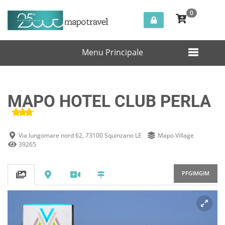
0
Italia
Squinzano
MAPO HOTEL CLUB PERLA
Menu Principale
MAPO HOTEL CLUB PERLA
Via lungomare nord 62, 73100 Squinzano LE
Mapo Village
39265
PFGIMGIM