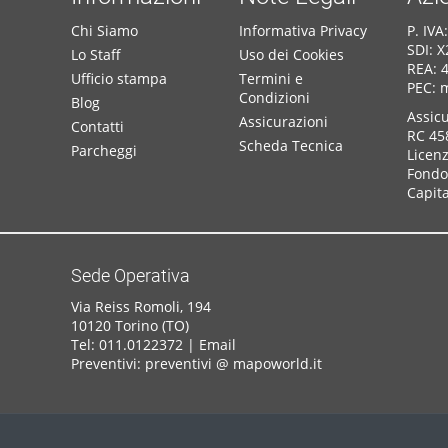
Chi Siamo
Informativa Privacy
P. IV
SDI: 
Lo Staff
Uso dei Cookies
REA: 
Ufficio stampa
Termini e
PEC: 
Condizioni
Blog
Assic
Assicurazioni
Contatti
RC 45
Scheda Tecnica
Parcheggi
Licen
Fondo 
Capita
Sede Operativa
Via Reiss Romoli, 194
10120 Torino (TO)
Tel: 011.0122372 |
Email
Preventivi: preventivi @ mapoworld.it