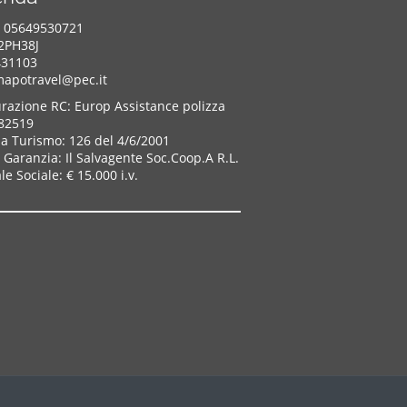
A: 05649530721
X2PH38J
431103
mapotravel@pec.it
urazione RC: Europ Assistance polizza
82519
za Turismo: 126 del 4/6/2001
Garanzia: Il Salvagente Soc.Coop.A R.L.
le Sociale: € 15.000 i.v.