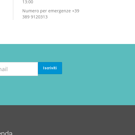
13:00
Numero per emergenze +39
389 9120313
Iscriviti
enda