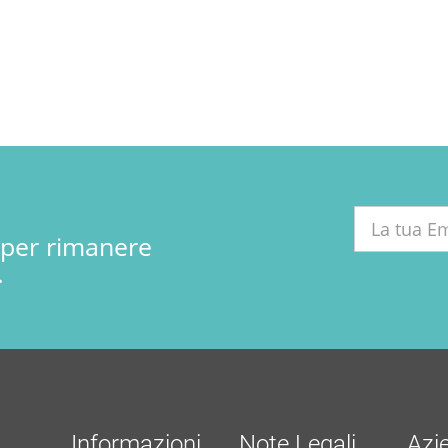
r per rimanere
.
Informazioni
Note Legali
Azi